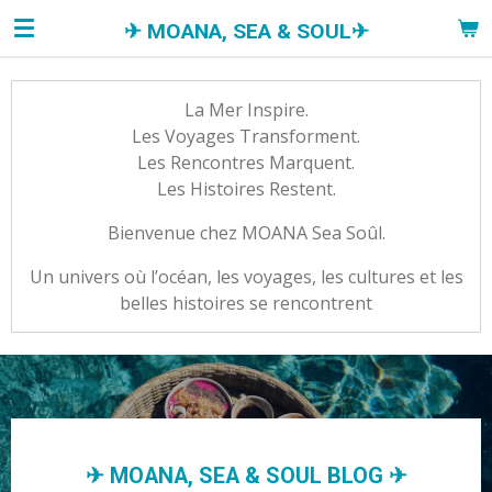
Passer
✈︎ MOANA, SEA &
SOUL
✈︎
au
contenu
principal
La Mer Inspire.
Les Voyages Transforment.
Les Rencontres Marquent.
Les Histoires Restent.
Bienvenue chez
MOANA Sea Soûl.
Un univers où l’océan, les voyages, les cultures et les
belles histoires se rencontrent
✈︎ MOANA, SEA & SOUL BLOG ✈︎